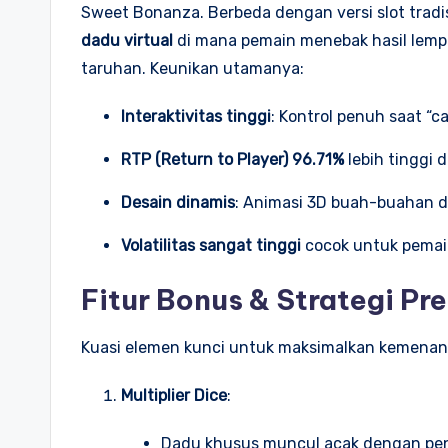
Sweet Bonanza. Berbeda dengan versi slot trad
dadu virtual
di mana pemain menebak hasil lemp
taruhan. Keunikan utamanya:
Interaktivitas tinggi
: Kontrol penuh saat “
RTP (Return to Player) 96.71%
lebih tinggi d
Desain dinamis
: Animasi 3D buah-buahan 
Volatilitas sangat tinggi
cocok untuk pemain
Fitur Bonus & Strategi Pre
Kuasi elemen kunci untuk maksimalkan kemenan
Multiplier Dice
:
Dadu khusus muncul acak dengan pen