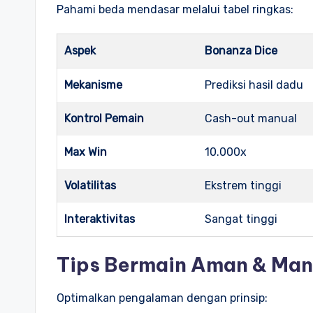
Pahami beda mendasar melalui tabel ringkas:
Aspek
Bonanza Dice
Mekanisme
Prediksi hasil dadu
Kontrol Pemain
Cash-out manual
Max Win
10.000x
Volatilitas
Ekstrem tinggi
Interaktivitas
Sangat tinggi
Tips Bermain Aman & Ma
Optimalkan pengalaman dengan prinsip: