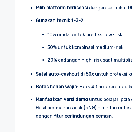
Pilih platform berlisensi
dengan sertifikat R
Gunakan teknik 1-3-2
:
10% modal untuk prediksi low-risk
30% untuk kombinasi medium-risk
20% cadangan high-risk saat multipli
Setel auto-cashout di 50x
untuk proteksi k
Batas harian wajib
: Maks 40 putaran atau 
Manfaatkan versi demo
untuk pelajari pola
Hasil permainan acak (RNG) – hindari mitos “
dengan
fitur perlindungan pemain
.