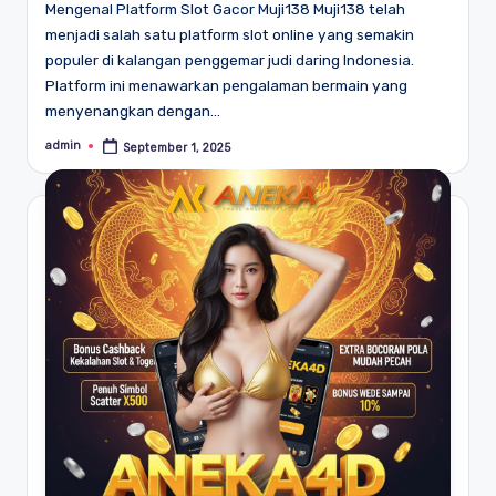
Mengenal Platform Slot Gacor Muji138 Muji138 telah
menjadi salah satu platform slot online yang semakin
populer di kalangan penggemar judi daring Indonesia.
Platform ini menawarkan pengalaman bermain yang
menyenangkan dengan…
admin
September 1, 2025
Posted
by