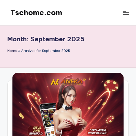
Tschome.com
Skip
to
Website
content
Slot
Terpercaya
Month:
September 2025
Home
»
Archives for September 2025