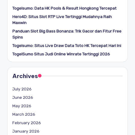
Togelsumo: Data HK Pools & Result Hongkong Tercepat
Hero4D: Situs Slot RTP Live Tertinggi Mudahnya Raih
Maxwin
Panduan Slot Big Bass Bonanza: Trik Gacor dan Fitur Free
Spins
Togelsumo: Situs Live Draw Data Toto HK Tercepat Hari Ini
TogelSumo Situs Judi Online Winrate Tertinggi 2026
Archives
July 2026
June 2026
May 2026
March 2026
February 2026
January 2026