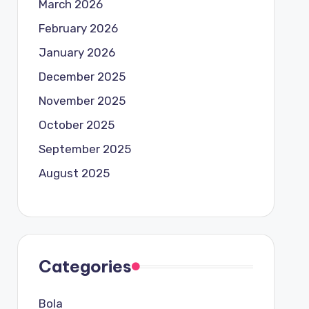
March 2026
February 2026
January 2026
December 2025
November 2025
October 2025
September 2025
August 2025
Categories
Bola