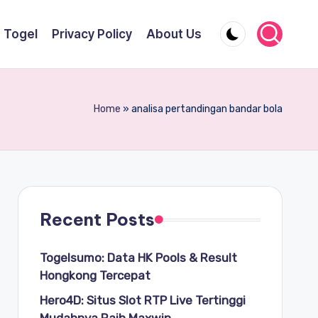
Togel
Privacy Policy
About Us
Home
»
analisa pertandingan bandar bola
Recent Posts
Togelsumo: Data HK Pools & Result
Hongkong Tercepat
Hero4D: Situs Slot RTP Live Tertinggi