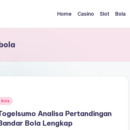
Home
Casino
Slot
Bola
bola
Posted
Bola
n
Togelsumo Analisa Pertandingan
Bandar Bola Lengkap