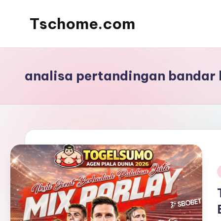
Tschome.com
Skip
to
Website
content
Slot
Terpercaya
analisa pertandingan bandar 
i