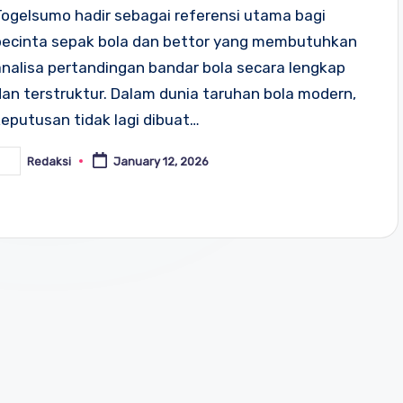
Togelsumo hadir sebagai referensi utama bagi
pecinta sepak bola dan bettor yang membutuhkan
analisa pertandingan bandar bola secara lengkap
dan terstruktur. Dalam dunia taruhan bola modern,
keputusan tidak lagi dibuat…
Redaksi
January 12, 2026
osted
y