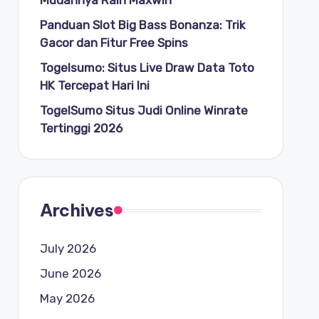
Mudahnya Raih Maxwin
Panduan Slot Big Bass Bonanza: Trik
Gacor dan Fitur Free Spins
Togelsumo: Situs Live Draw Data Toto
HK Tercepat Hari Ini
TogelSumo Situs Judi Online Winrate
Tertinggi 2026
Archives
July 2026
June 2026
May 2026