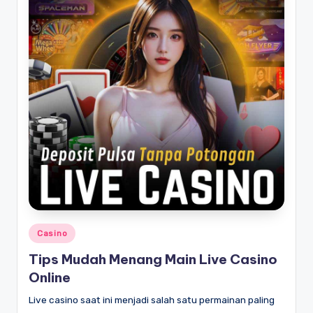
Posted
Casino
in
Tips Mudah Menang Main Live Casino
Online
Live casino saat ini menjadi salah satu permainan paling