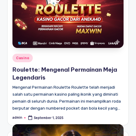
Posted
Casino
in
Roulette: Mengenal Permainan Meja
Legendaris
Mengenal Permainan Roulette Roulette telah menjadi
salah satu permainan kasino paling ikonik yang diminati
pemain di seluruh dunia. Permainan ini menampilkan roda
berputar dengan numbered pocket dan bola kecil yang…
admin
September 1, 2025
Posted
by