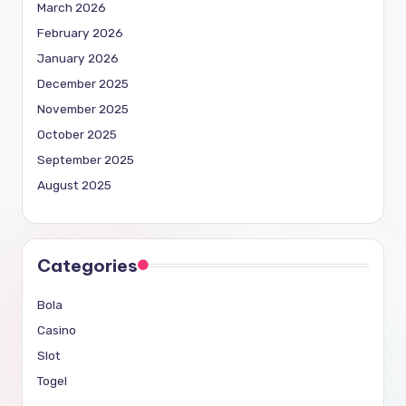
March 2026
February 2026
January 2026
December 2025
November 2025
October 2025
September 2025
August 2025
Categories
Bola
Casino
Slot
Togel