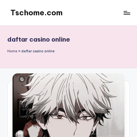
Tschome.com
Skip
to
Website
content
Slot
Terpercaya
daftar casino online
Home
»
daftar casino online