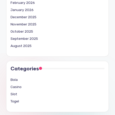
February 2026
January 2026
December 2025
November 2025
October 2025
September 2025
August 2025
Categories
Bola
Casino
Slot
Togel