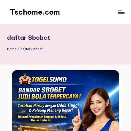
Tschome.com
Skip
to
Website
content
Slot
Terpercaya
daftar Sbobet
Home
»
daftar Sbobet