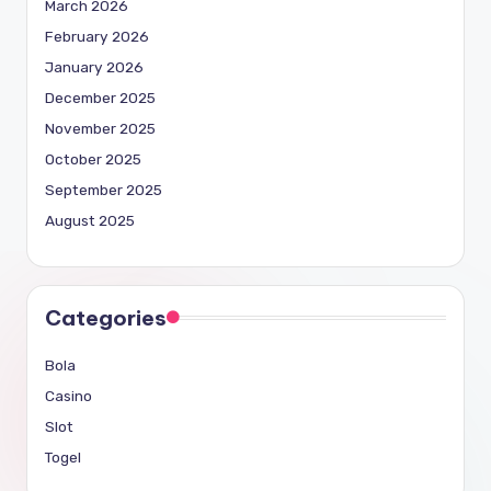
March 2026
February 2026
January 2026
December 2025
November 2025
October 2025
September 2025
August 2025
Categories
Bola
Casino
Slot
Togel