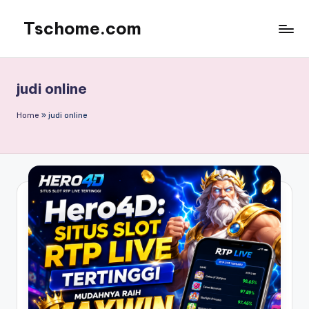
Tschome.com
Skip
to
Website
content
Slot
Terpercaya
judi online
Home
»
judi online