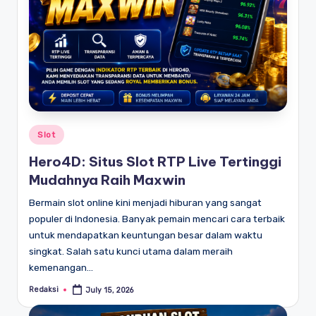
Posted
Slot
in
Hero4D: Situs Slot RTP Live Tertinggi
Mudahnya Raih Maxwin
Bermain slot online kini menjadi hiburan yang sangat
populer di Indonesia. Banyak pemain mencari cara terbaik
untuk mendapatkan keuntungan besar dalam waktu
singkat. Salah satu kunci utama dalam meraih
kemenangan…
Redaksi
July 15, 2026
Posted
by