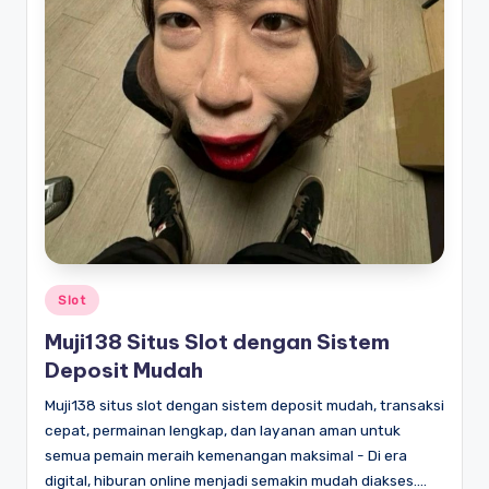
Posted
Slot
in
Muji138 Situs Slot dengan Sistem
Deposit Mudah
Muji138 situs slot dengan sistem deposit mudah, transaksi
cepat, permainan lengkap, dan layanan aman untuk
semua pemain meraih kemenangan maksimal - Di era
digital, hiburan online menjadi semakin mudah diakses.…