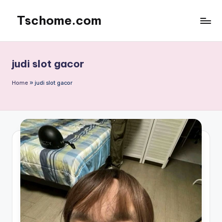
Tschome.com
Skip
to
Website
content
Slot
Terpercaya
judi slot gacor
Home
»
judi slot gacor