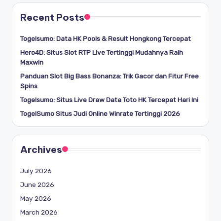
Recent Posts
Togelsumo: Data HK Pools & Result Hongkong Tercepat
Hero4D: Situs Slot RTP Live Tertinggi Mudahnya Raih
Maxwin
Panduan Slot Big Bass Bonanza: Trik Gacor dan Fitur Free
Spins
Togelsumo: Situs Live Draw Data Toto HK Tercepat Hari Ini
TogelSumo Situs Judi Online Winrate Tertinggi 2026
Archives
July 2026
June 2026
May 2026
March 2026