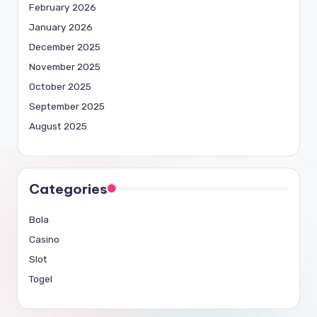
February 2026
January 2026
December 2025
November 2025
October 2025
September 2025
August 2025
Categories
Bola
Casino
Slot
Togel