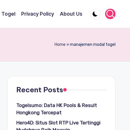
Togel
Privacy Policy
About Us
Home
»
manajemen modal togel
Recent Posts
Togelsumo: Data HK Pools & Result
Hongkong Tercepat
Hero4D: Situs Slot RTP Live Tertinggi