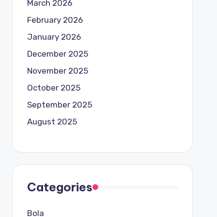
March 2026
February 2026
January 2026
December 2025
November 2025
October 2025
September 2025
August 2025
Categories
Bola