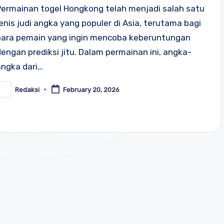
Permainan togel Hongkong telah menjadi salah satu
jenis judi angka yang populer di Asia, terutama bagi
para pemain yang ingin mencoba keberuntungan
dengan prediksi jitu. Dalam permainan ini, angka-
angka dari…
Redaksi
February 20, 2026
osted
y