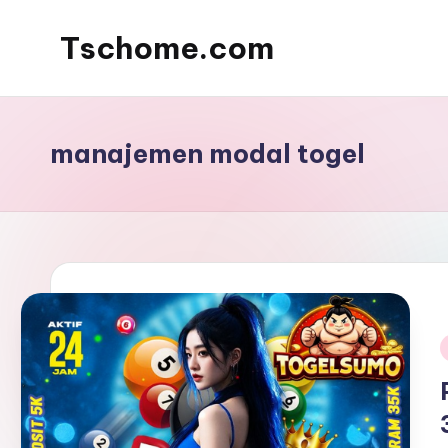
Tschome.com
Skip
to
Website
content
Slot
Terpercaya
manajemen modal togel
i