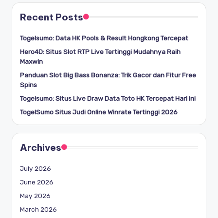
Recent Posts
Togelsumo: Data HK Pools & Result Hongkong Tercepat
Hero4D: Situs Slot RTP Live Tertinggi Mudahnya Raih
Maxwin
Panduan Slot Big Bass Bonanza: Trik Gacor dan Fitur Free
Spins
Togelsumo: Situs Live Draw Data Toto HK Tercepat Hari Ini
TogelSumo Situs Judi Online Winrate Tertinggi 2026
Archives
July 2026
June 2026
May 2026
March 2026