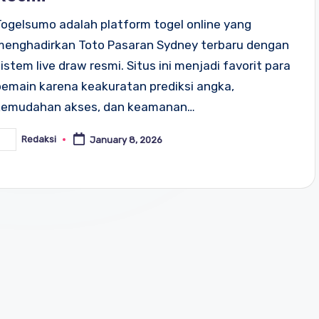
Togelsumo adalah platform togel online yang
menghadirkan Toto Pasaran Sydney terbaru dengan
sistem live draw resmi. Situs ini menjadi favorit para
pemain karena keakuratan prediksi angka,
kemudahan akses, dan keamanan…
Redaksi
January 8, 2026
osted
y