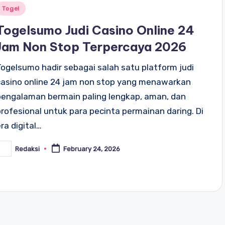
Posted
Togel
n
Togelsumo Judi Casino Online 24
Jam Non Stop Terpercaya 2026
Togelsumo hadir sebagai salah satu platform judi
casino online 24 jam non stop yang menawarkan
pengalaman bermain paling lengkap, aman, dan
profesional untuk para pecinta permainan daring. Di
ra digital…
Redaksi
February 24, 2026
osted
y