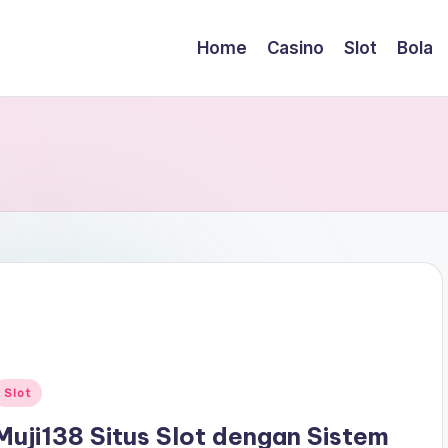
Home
Casino
Slot
Bola
Posted
Slot
n
Muji138 Situs Slot dengan Sistem