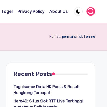
Togel
Privacy Policy
About Us
Home
»
permainan slot online
Recent Posts
Togelsumo: Data HK Pools & Result
Hongkong Tercepat
Hero4D: Situs Slot RTP Live Tertinggi