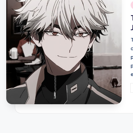
i
e
P
b