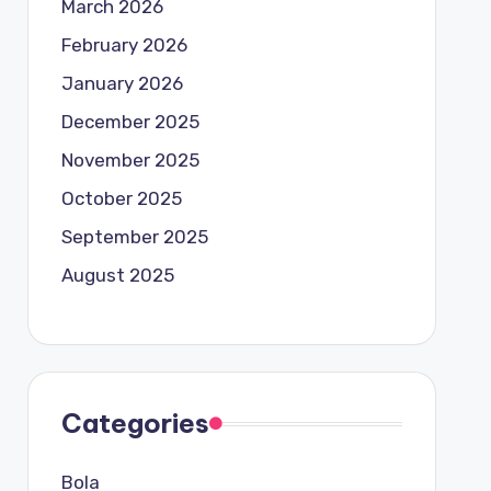
March 2026
February 2026
January 2026
December 2025
November 2025
October 2025
September 2025
August 2025
Categories
Bola