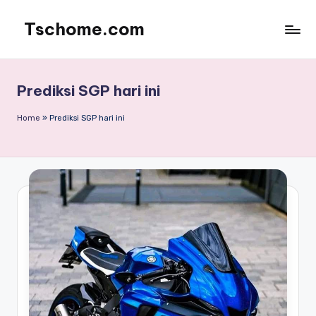
Tschome.com
Skip
to
Website
content
Slot
Terpercaya
Prediksi SGP hari ini
Home
»
Prediksi SGP hari ini