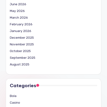
June 2026
May 2026
March 2026
February 2026
January 2026
December 2025
November 2025
October 2025
September 2025
August 2025
Categories
Bola
Casino