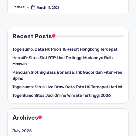
Redaksi
March 11, 2026
Posted
by
Recent Posts
Togelsumo: Data HK Pools & Result Hongkong Tercepat
Hero4D: Situs Slot RTP Live Tertinggi Mudahnya Raih
Maxwin
Panduan Slot Big Bass Bonanza: Trik Gacor dan Fitur Free
Spins
Togelsumo: Situs Live Draw Data Toto HK Tercepat Hari Ini
TogelSumo Situs Judi Online Winrate Tertinggi 2026
Archives
July 2026