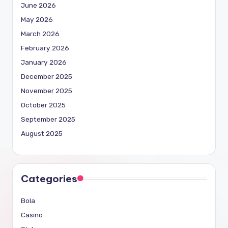
June 2026
May 2026
March 2026
February 2026
January 2026
December 2025
November 2025
October 2025
September 2025
August 2025
Categories
Bola
Casino