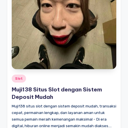
Posted
Slot
in
Muji138 Situs Slot dengan Sistem
Deposit Mudah
Muji138 situs slot dengan sistem deposit mudah, transaksi
cepat, permainan lengkap, dan layanan aman untuk
semua pemain meraih kemenangan maksimal - Di era
digital, hiburan online menjadi semakin mudah diakses.…