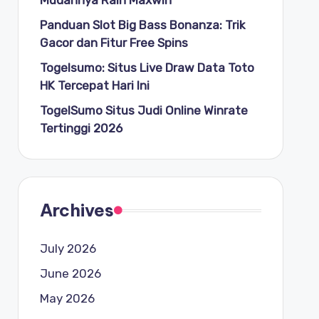
Mudahnya Raih Maxwin
Panduan Slot Big Bass Bonanza: Trik
Gacor dan Fitur Free Spins
Togelsumo: Situs Live Draw Data Toto
HK Tercepat Hari Ini
TogelSumo Situs Judi Online Winrate
Tertinggi 2026
Archives
July 2026
June 2026
May 2026