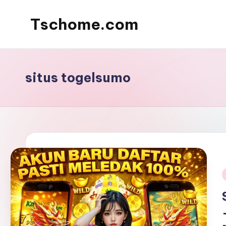
Tschome.com
Skip
to
Website
content
Slot
Terpercaya
situs togelsumo
i