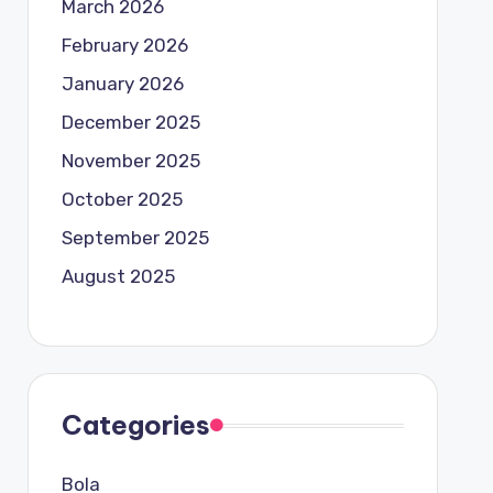
March 2026
February 2026
January 2026
December 2025
November 2025
October 2025
September 2025
August 2025
Categories
Bola