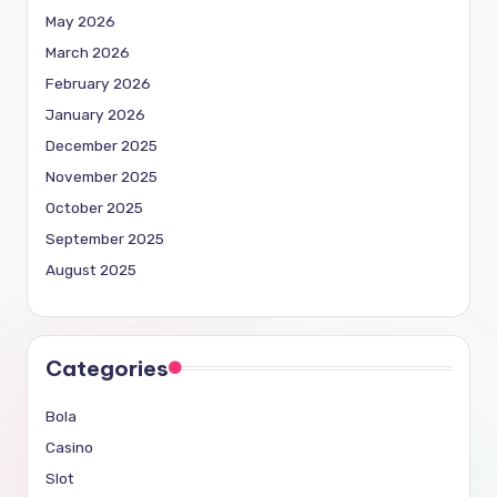
May 2026
March 2026
February 2026
January 2026
December 2025
November 2025
October 2025
September 2025
August 2025
Categories
Bola
Casino
Slot