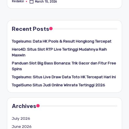
Redaksi
March 15, 2026
Posted
by
Recent Posts
Togelsumo: Data HK Pools & Result Hongkong Tercepat
Hero4D: Situs Slot RTP Live Tertinggi Mudahnya Raih
Maxwin
Panduan Slot Big Bass Bonanza: Trik Gacor dan Fitur Free
Spins
Togelsumo: Situs Live Draw Data Toto HK Tercepat Hari Ini
TogelSumo Situs Judi Online Winrate Tertinggi 2026
Archives
July 2026
June 2026