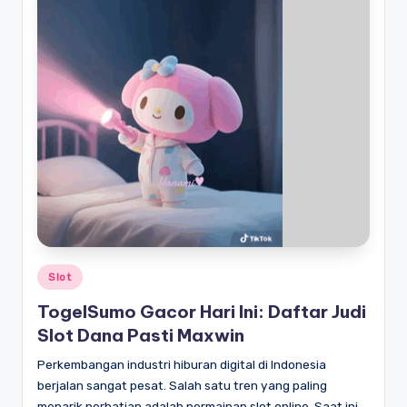
Posted
Slot
in
TogelSumo Gacor Hari Ini: Daftar Judi
Slot Dana Pasti Maxwin
Perkembangan industri hiburan digital di Indonesia
berjalan sangat pesat. Salah satu tren yang paling
menarik perhatian adalah permainan slot online. Saat ini,