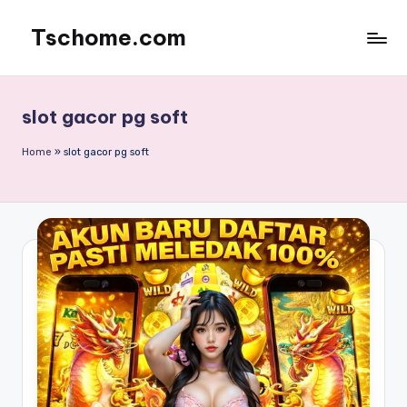
Tschome.com
Skip
to
Website
content
Slot
Terpercaya
slot gacor pg soft
Home
»
slot gacor pg soft