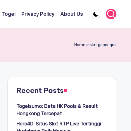
Togel
Privacy Policy
About Us
Home
»
slot gacor qris
Recent Posts
Togelsumo: Data HK Pools & Result
Hongkong Tercepat
Hero4D: Situs Slot RTP Live Tertinggi