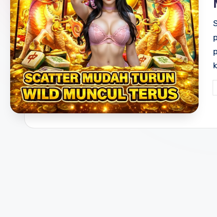
p
P
b