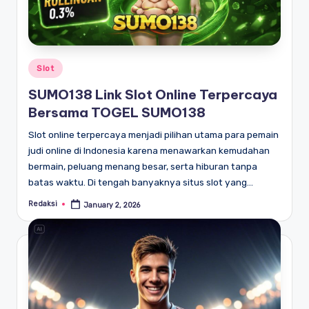
Posted
Slot
in
SUMO138 Link Slot Online Terpercaya
Bersama TOGEL SUMO138
Slot online terpercaya menjadi pilihan utama para pemain
judi online di Indonesia karena menawarkan kemudahan
bermain, peluang menang besar, serta hiburan tanpa
batas waktu. Di tengah banyaknya situs slot yang…
Redaksi
January 2, 2026
Posted
by