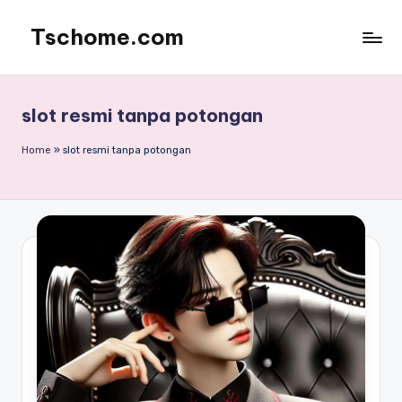
Tschome.com
Skip
to
Website
content
Slot
Terpercaya
slot resmi tanpa potongan
Home
»
slot resmi tanpa potongan