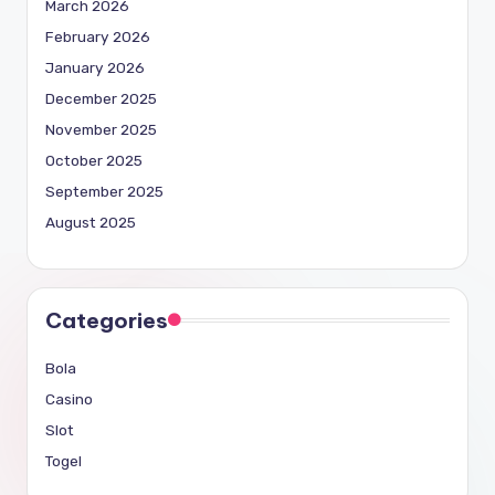
March 2026
February 2026
January 2026
December 2025
November 2025
October 2025
September 2025
August 2025
Categories
Bola
Casino
Slot
Togel