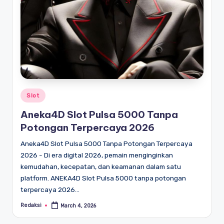
Posted
Slot
in
Aneka4D Slot Pulsa 5000 Tanpa
Potongan Terpercaya 2026
Aneka4D Slot Pulsa 5000 Tanpa Potongan Terpercaya
2026 - Di era digital 2026, pemain menginginkan
kemudahan, kecepatan, dan keamanan dalam satu
platform. ANEKA4D Slot Pulsa 5000 tanpa potongan
terpercaya 2026…
Redaksi
March 4, 2026
Posted
by