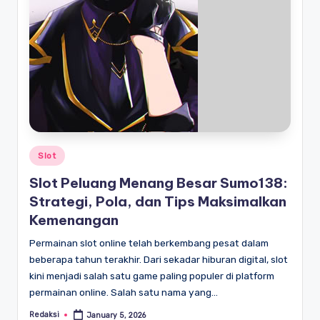
Posted
Slot
in
Slot Peluang Menang Besar Sumo138:
Strategi, Pola, dan Tips Maksimalkan
Kemenangan
Permainan slot online telah berkembang pesat dalam
beberapa tahun terakhir. Dari sekadar hiburan digital, slot
kini menjadi salah satu game paling populer di platform
permainan online. Salah satu nama yang…
Redaksi
January 5, 2026
Posted