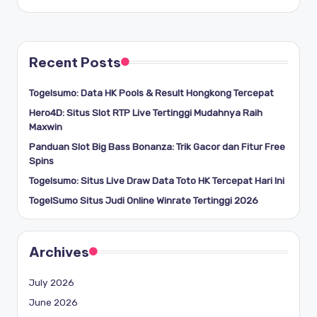
by
Recent Posts
Togelsumo: Data HK Pools & Result Hongkong Tercepat
Hero4D: Situs Slot RTP Live Tertinggi Mudahnya Raih
Maxwin
Panduan Slot Big Bass Bonanza: Trik Gacor dan Fitur Free
Spins
Togelsumo: Situs Live Draw Data Toto HK Tercepat Hari Ini
TogelSumo Situs Judi Online Winrate Tertinggi 2026
Archives
July 2026
June 2026