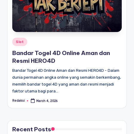
Posted
Slot
in
Bandar Togel 4D Online Aman dan
Resmi HERO4D
Bandar Togel 4D Online Aman dan Resmi HERO4D - Dalam
dunia permainan angka online yang semakin berkembang,
memilih bandar togel 4D yang aman dan resmi menjadi
faktor utama bagi para…
Redaksi
March 4, 2026
Posted
by
Recent Posts