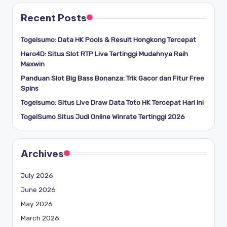
Recent Posts
Togelsumo: Data HK Pools & Result Hongkong Tercepat
Hero4D: Situs Slot RTP Live Tertinggi Mudahnya Raih
Maxwin
Panduan Slot Big Bass Bonanza: Trik Gacor dan Fitur Free
Spins
Togelsumo: Situs Live Draw Data Toto HK Tercepat Hari Ini
TogelSumo Situs Judi Online Winrate Tertinggi 2026
Archives
July 2026
June 2026
May 2026
March 2026