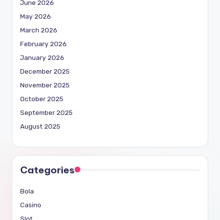
June 2026
May 2026
March 2026
February 2026
January 2026
December 2025
November 2025
October 2025
September 2025
August 2025
Categories
Bola
Casino
Slot