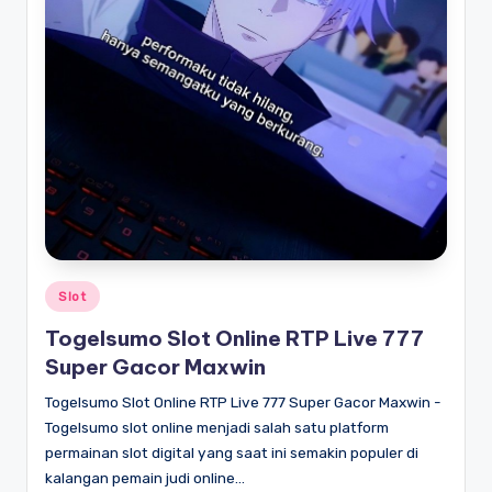
Posted
Slot
in
Togelsumo Slot Online RTP Live 777
Super Gacor Maxwin
Togelsumo Slot Online RTP Live 777 Super Gacor Maxwin -
Togelsumo slot online menjadi salah satu platform
permainan slot digital yang saat ini semakin populer di
kalangan pemain judi online…