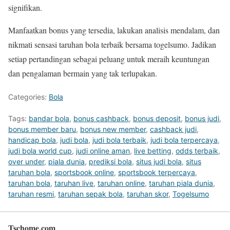
signifikan.
Manfaatkan bonus yang tersedia, lakukan analisis mendalam, dan
nikmati sensasi taruhan bola terbaik bersama togelsumo. Jadikan
setiap pertandingan sebagai peluang untuk meraih keuntungan
dan pengalaman bermain yang tak terlupakan.
Categories:
Bola
Tags:
bandar bola
,
bonus cashback
,
bonus deposit
,
bonus judi
,
bonus member baru
,
bonus new member
,
cashback judi
,
handicap bola
,
judi bola
,
judi bola terbaik
,
judi bola terpercaya
,
judi bola world cup
,
judi online aman
,
live betting
,
odds terbaik
,
over under
,
piala dunia
,
prediksi bola
,
situs judi bola
,
situs
taruhan bola
,
sportsbook online
,
sportsbook terpercaya
,
taruhan bola
,
taruhan live
,
taruhan online
,
taruhan piala dunia
,
taruhan resmi
,
taruhan sepak bola
,
taruhan skor
,
Togelsumo
Tschome.com