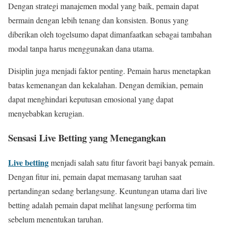
Dengan strategi manajemen modal yang baik, pemain dapat
bermain dengan lebih tenang dan konsisten. Bonus yang
diberikan oleh togelsumo dapat dimanfaatkan sebagai tambahan
modal tanpa harus menggunakan dana utama.
Disiplin juga menjadi faktor penting. Pemain harus menetapkan
batas kemenangan dan kekalahan. Dengan demikian, pemain
dapat menghindari keputusan emosional yang dapat
menyebabkan kerugian.
Sensasi Live Betting yang Menegangkan
Live betting
menjadi salah satu fitur favorit bagi banyak pemain.
Dengan fitur ini, pemain dapat memasang taruhan saat
pertandingan sedang berlangsung. Keuntungan utama dari live
betting adalah pemain dapat melihat langsung performa tim
sebelum menentukan taruhan.