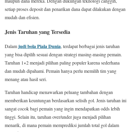
maupun dana mereka. Dengan dukungan teknologi canggih,
setiap proses deposit dan penarikan dana dapat dilakukan dengan
mudah dan efisien.
Jenis Taruhan yang Tersedia
judi bola Piala Dunia
Dalam
, terdapat berbagai jenis taruhan
yang bisa dipilih sesuai dengan strategi masing-masing pemain.
Taruhan 1×2 menjadi pilihan paling populer karena sederhana
dan mudah dipahami. Pemain hanya perlu memilih tim yang
menang atau hasil seri.
Taruhan handicap menawarkan peluang tambahan dengan
memberikan keuntungan berdasarkan selisih gol. Jenis taruhan ini
sangat cocok bagi pemain yang ingin mendapatkan odds lebih
tinggi. Selain itu, taruhan over/under juga menjadi pilihan
menarik, di mana pemain memprediksi jumlah total gol dalam