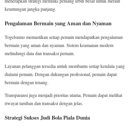
menerapkan strategi memiliki peluang lebih besar untuk meraih
keuntungan jangka panjang.
Pengalaman Bermain yang Aman dan Nyaman
Togelsumo memastikan setiap pemain mendapatkan pengalaman
bermain yang aman dan nyaman. Sistem keamanan modern
melindungi data dan transaksi pemain.
Layanan pelanggan tersedia untuk membantu setiap kendala yang
dialami pemain. Dengan dukungan profesional, pemain dapat
bermain dengan tenang.
Transparansi juga menjadi prioritas utama. Pemain dapat melihat
riwayat taruhan dan transaksi dengan jelas.
Strategi Sukses Judi Bola Piala Dunia