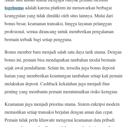
togelsumo
adalah karena platform ini menawarkan berbagai
keunggulan yang tidak dimiliki oleh situs lainnya. Mulai dari
bonus besar, keamanan transaksi, hingga layanan pelanggan
profesional, semua dirancang untuk memberikan pengalaman
bermain terbaik bagi setiap pengguna.
Bonus member baru menjadi salah satu daya tarik utama. Dengan
bonus ini, pemain bisa mendapatkan tambahan modal bermain
sejak awal pendaftaran. Selain itu, tersedia juga bonus deposit
harian yang memberikan keuntungan tambahan setiap kali pemain
melakukan deposit. Cashback kekalahan juga menjadi fitur
penting yang membantu pemain meminimalkan risiko kerugian.
Keamanan juga menjadi prioritas utama. Sistem enkripsi modern
memastikan setiap transaksi berjalan dengan aman dan cepat.
Pemain tidak perlu khawatir mengenai keamanan data pribadi