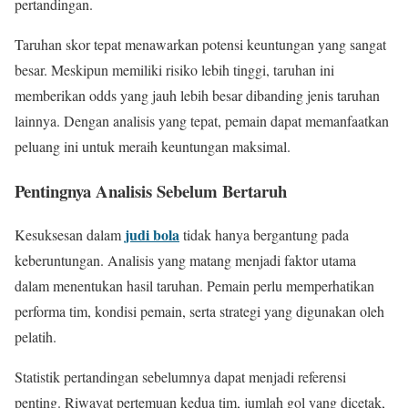
pertandingan.
Taruhan skor tepat menawarkan potensi keuntungan yang sangat
besar. Meskipun memiliki risiko lebih tinggi, taruhan ini
memberikan odds yang jauh lebih besar dibanding jenis taruhan
lainnya. Dengan analisis yang tepat, pemain dapat memanfaatkan
peluang ini untuk meraih keuntungan maksimal.
Pentingnya Analisis Sebelum Bertaruh
judi bola
Kesuksesan dalam
tidak hanya bergantung pada
keberuntungan. Analisis yang matang menjadi faktor utama
dalam menentukan hasil taruhan. Pemain perlu memperhatikan
performa tim, kondisi pemain, serta strategi yang digunakan oleh
pelatih.
Statistik pertandingan sebelumnya dapat menjadi referensi
penting. Riwayat pertemuan kedua tim, jumlah gol yang dicetak,