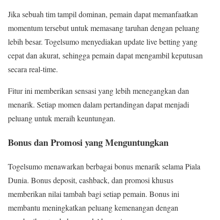
Jika sebuah tim tampil dominan, pemain dapat memanfaatkan
momentum tersebut untuk memasang taruhan dengan peluang
lebih besar. Togelsumo menyediakan update live betting yang
cepat dan akurat, sehingga pemain dapat mengambil keputusan
secara real-time.
Fitur ini memberikan sensasi yang lebih menegangkan dan
menarik. Setiap momen dalam pertandingan dapat menjadi
peluang untuk meraih keuntungan.
Bonus dan Promosi yang Menguntungkan
Togelsumo menawarkan berbagai bonus menarik selama Piala
Dunia. Bonus deposit, cashback, dan promosi khusus
memberikan nilai tambah bagi setiap pemain. Bonus ini
membantu meningkatkan peluang kemenangan dengan