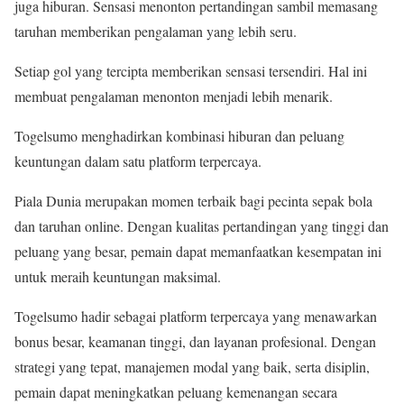
juga hiburan. Sensasi menonton pertandingan sambil memasang
taruhan memberikan pengalaman yang lebih seru.
Setiap gol yang tercipta memberikan sensasi tersendiri. Hal ini
membuat pengalaman menonton menjadi lebih menarik.
Togelsumo menghadirkan kombinasi hiburan dan peluang
keuntungan dalam satu platform terpercaya.
Piala Dunia merupakan momen terbaik bagi pecinta sepak bola
dan taruhan online. Dengan kualitas pertandingan yang tinggi dan
peluang yang besar, pemain dapat memanfaatkan kesempatan ini
untuk meraih keuntungan maksimal.
Togelsumo hadir sebagai platform terpercaya yang menawarkan
bonus besar, keamanan tinggi, dan layanan profesional. Dengan
strategi yang tepat, manajemen modal yang baik, serta disiplin,
pemain dapat meningkatkan peluang kemenangan secara